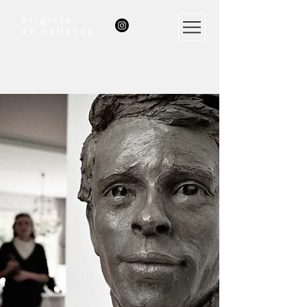
brigitte
de callataÿ